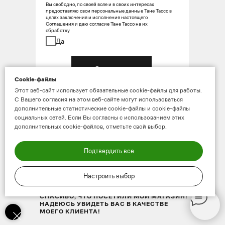
Вы свободно, по своей воле и в своих интересах
предоставляю свои персональные данные Тане Тассо в
целях заключения и исполнения настоящего
Соглашения и даю согласие Тане Тассо на их
обработку
Да
Отправить
Cookie-файлы
Этот веб-сайт использует обязательные cookie-файлы для работы.
С Вашего согласия на этом веб-сайте могут использоваться
дополнительные статистические cookie-файлы и cookie-файлы
Политика конфиденциальности
социальных сетей. Если Вы согласны с использованием этих
дополнительных cookie-файлов, отметьте свой выбор.
Покупка и доставка
Условия и положения
Подтвердить все
Настроить выбор
СПАСИБО!
СПАСИБО, ЧТО ПОСЕТИЛИ МОЙ МАГАЗИН!
НАДЕЮСЬ УВИДЕТЬ ВАС В КАЧЕСТВЕ
МОЕГО КЛИЕНТА!