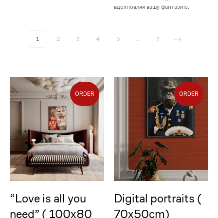
вдохновляя вашу фантазию.
1
2
3
4
5
...
7
ORDER
ORDER
“Love is all you
Digital portraits (
need” ( 100x80
70x50cm)