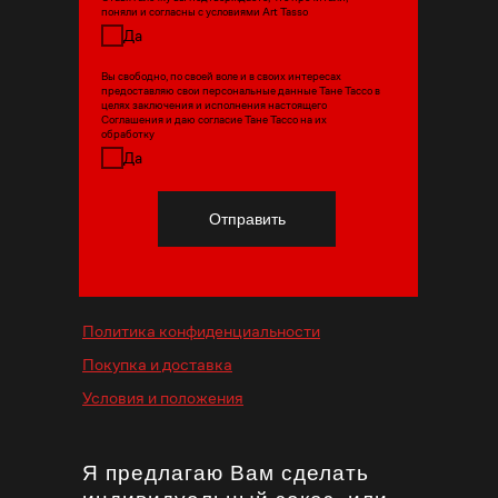
поняли и согласны с условиями Art Tasso
Да
Вы свободно, по своей воле и в своих интересах
предоставляю свои персональные данные Тане Тассо в
целях заключения и исполнения настоящего
Соглашения и даю согласие Тане Тассо на их
обработку
Да
Отправить
Политика конфиденциальности
Покупка и доставка
Условия и положения
Я предлагаю Вам сделать