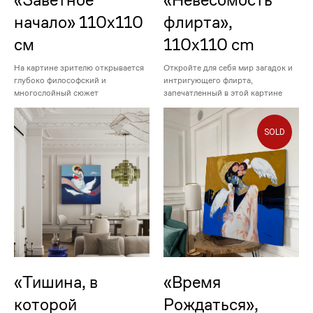
«Заветное
«Невесомость
начало» 110х110
флирта»,
см
110x110 cm
На картине зрителю открывается
Откройте для себя мир загадок и
глубоко философский и
интригующего флирта,
многослойный сюжет
запечатленный в этой картине
SOLD
«Тишина, в
«Время
которой
Рождаться»,