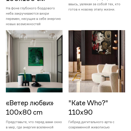
ввысь, увлекая за собой тех, кто
На фоне глубокого бордового
готов к новому этапу жизни.
неба закручиваются вихри
перемен, несущие в себе энергию
новых возможностей
«Ветер любви»
"Kate Who?"
100х80 cm
110x90
Представьте, что перед вами окно
Гибрид дигитального арта с
в мир, где энергия вселенной
современной живописью