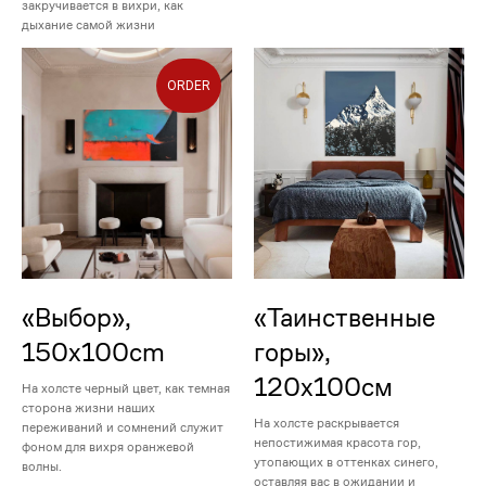
закручивается в вихри, как
дыхание самой жизни
ORDER
«Выбор»,
«Таинственные
150х100сm
горы»,
120х100см
На холсте черный цвет, как темная
сторона жизни наших
На холсте раскрывается
переживаний и сомнений служит
непостижимая красота гор,
фоном для вихря оранжевой
утопающих в оттенках синего,
волны.
оставляя вас в ожидании и