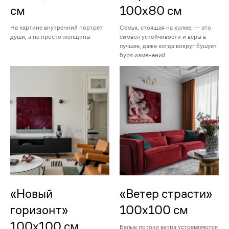
см
100х80 см
На картине внутренний портрет
Семья, стоящая на холме, — это
души, а не просто женщины
символ устойчивости и веры в
лучшее, даже когда вокруг бушует
буря изменений
«Новый
«Ветер страсти»
горизонт»
100х100 см
100х100 см
Белые потоки ветра устремляются