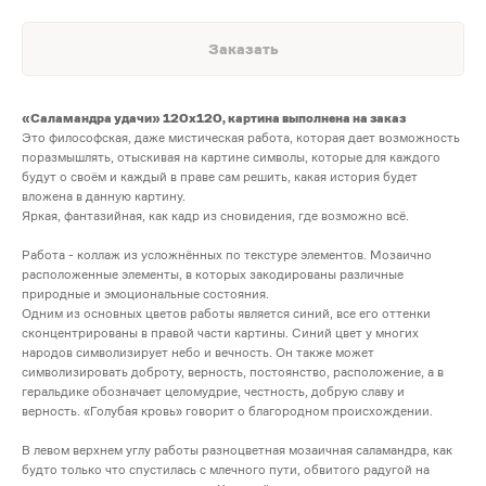
Заказать
«Саламандра удачи» 120х120, картина выполнена на заказ
Это философская, даже мистическая работа, которая дает возможность
поразмышлять, отыскивая на картине символы, которые для каждого
будут о своём и каждый в праве сам решить, какая история будет
вложена в данную картину.
Яркая, фантазийная, как кадр из сновидения, где возможно всё.
Работа - коллаж из усложнённых по текстуре элементов. Мозаично
расположенные элементы, в которых закодированы различные
природные и эмоциональные состояния.
Одним из основных цветов работы является синий, все его оттенки
сконцентрированы в правой части картины. Синий цвет у многих
народов символизирует небо и вечность. Он также может
символизировать доброту, верность, постоянство, расположение, а в
геральдике обозначает целомудрие, честность, добрую славу и
верность. «Голубая кровь» говорит о благородном происхождении.
В левом верхнем углу работы разноцветная мозаичная саламандра, как
будто только что спустилась с млечного пути, обвитого радугой на