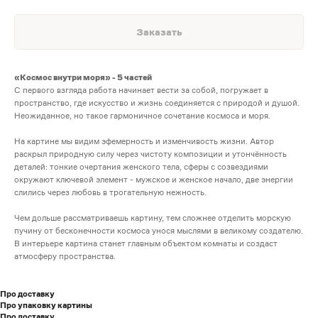
Заказать
«Космос внутри моря» - 5 частей
С первого взгляда работа начинает вести за собой, погружает в
пространство, где искусство и жизнь соединяется с природой и душой.
Неожиданное, но такое гармоничное сочетание космоса и моря.
На картине мы видим эфемерность и изменчивость жизни. Автор
раскрыл природную силу через чистоту композиции и утончённость
деталей: тонкие очертания женского тела, сферы с созвездиями
окружают ключевой элемент - мужское и женское начало, две энергии
слились через любовь в трогательную нежность.
Чем дольше рассматриваешь картину, тем сложнее отделить морскую
пучину от бесконечности космоса унося мыслями в великому создателю.
В интерьере картина станет главным объектом комнаты и создаст
атмосферу пространства.
Про доставку
Про упаковку картины
Про доставку